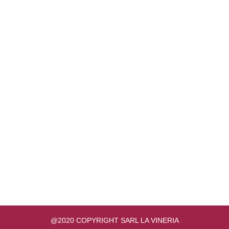
COORDONNÉES
NUMÉRO DE TÉLÉPHONE
+33 6 73 09 60 16
ADRESSE E-MAIL
info@avvino.fr
ADRESSE
55 Avenue de Colmar 92500 Rueil Malmaison
@2020 COPYRIGHT SARL LA VINERIA